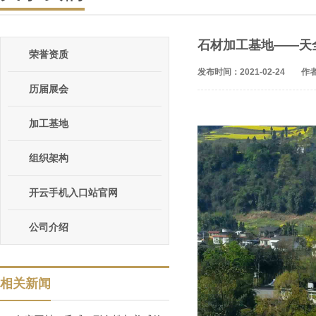
石材加工基地——天
荣誉资质
发布时间：2021-02-24
作者
历届展会
加工基地
组织架构
开云手机入口站官网
公司介绍
相关新闻