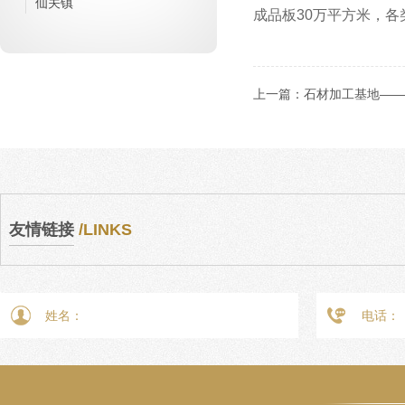
仙关镇
成品板30万平方米，各
上一篇：
石材加工基地——
友情链接
/LINKS