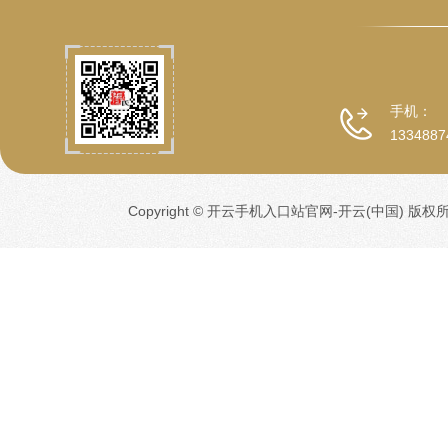
手机：
1334887
Copyright © 开云手机入口站官网-开云(中国) 版权