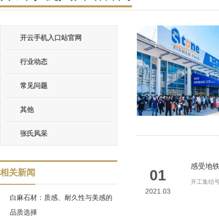
开云手机入口站官网
行业动态
常见问题
其他
张氏风采
感受地铁
01
相关新闻
开工集结
2021.03
白麻石材：质感、耐久性与美感的
品质选择