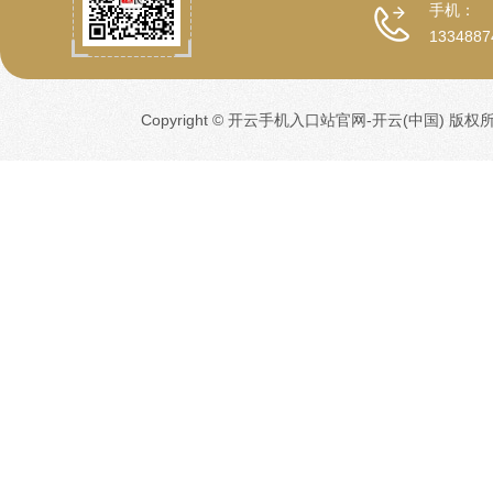
手机：
1334887
Copyright © 开云手机入口站官网-开云(中国) 版权