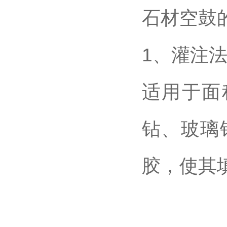
石材空鼓
1、灌注
适用于面
钻、玻璃
胶，使其