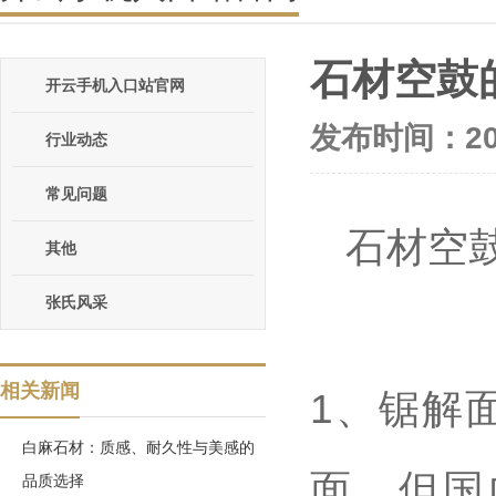
石材空鼓
开云手机入口站官网
发布时间：202
行业动态
常见问题
石材空
其他
张氏风采
相关新闻
1、锯解
白麻石材：质感、耐久性与美感的
面，但国
品质选择