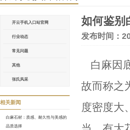
如何鉴别
开云手机入口站官网
发布时间：202
行业动态
常见问题
白麻因
其他
张氏风采
故而称之
相关新闻
度密度大
白麻石材：质感、耐久性与美感的
当，有大
品质选择