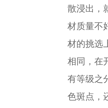
散浸出，
材质量不
材的挑选
相同，在
有等级之
色斑点，