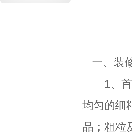
一、
装
1、首先
均匀的细
品；粗粒