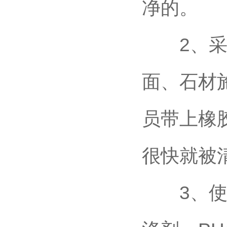
净的。
2、采用
面、石材
员带上橡
很快就被
3、使用