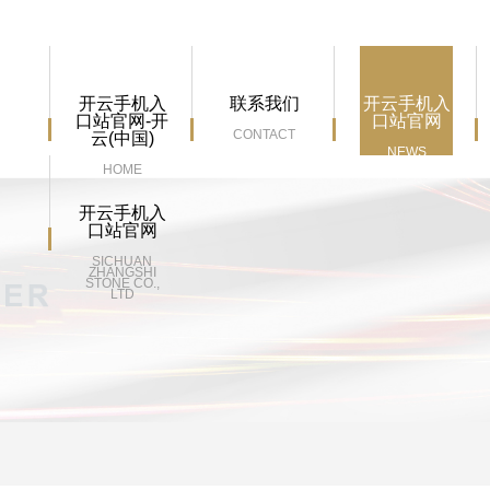
开云手机入
联系我们
开云手机入
口站官网-开
口站官网
CONTACT
云(中国)
NEWS
HOME
开云手机入
口站官网
SICHUAN
ZHANGSHI
STONE CO.,
LTD