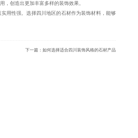
用，创造出更加丰富多样的装饰效果。
且实用性强。选择四川地区的石材作为装饰材料，能够
下一篇：
如何选择适合四川装饰风格的石材产品