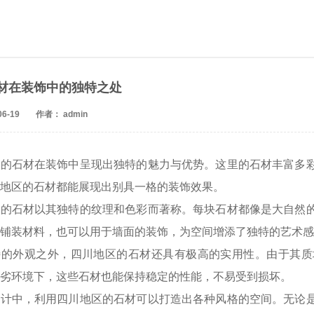
材在装饰中的独特之处
6-19
作者： admin
区的石材在装饰中呈现出独特的魅力与优势。这里的石材丰富多
地区的石材都能展现出别具一格的装饰效果。
区的石材以其独特的纹理和色彩而著称。每块石材都像是大自然
铺装材料，也可以用于墙面的装饰，为空间增添了独特的艺术感
特的外观之外，四川地区的石材还具有极高的实用性。由于其质
劣环境下，这些石材也能保持稳定的性能，不易受到损坏。
设计中，利用四川地区的石材可以打造出各种风格的空间。无论