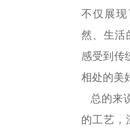
不仅展现
然、生活
感受到传
相处的美
总的来
的工艺，