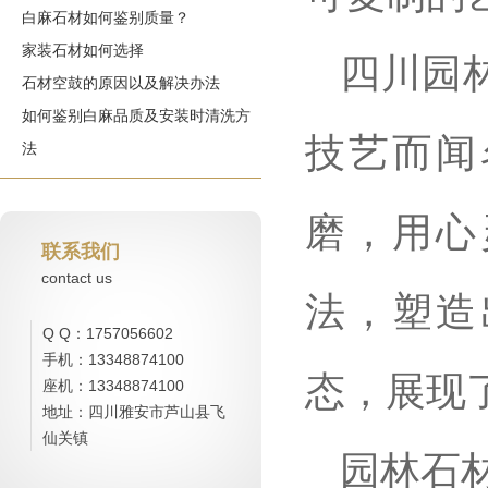
白麻石材如何鉴别质量？
家装石材如何选择
四川园
石材空鼓的原因以及解决办法
如何鉴别白麻品质及安装时清洗方
技艺而闻
法
磨，用心
联系我们
contact us
法，塑造
Q Q：1757056602
手机：13348874100
态，展现
座机：13348874100
地址：四川雅安市芦山县飞
仙关镇
园林石