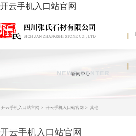
开云手机入口站官网
开云手机入口站官网
>
开云手机入口站官网
>
其他
开云手机入口站官网