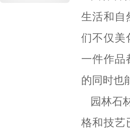
生活和自
们不仅美
一件作品
的同时也
园林石
格和技艺