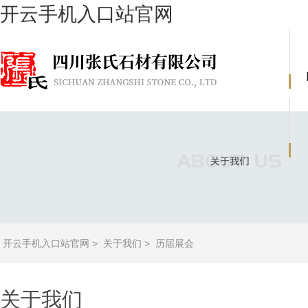
开云手机入口站官网
开云手机入口站官网
>
关于我们
>
历届展会
关于我们