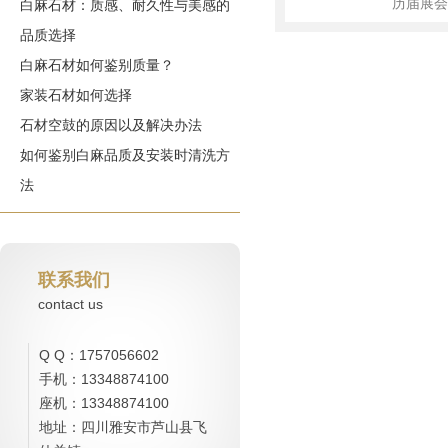
历届展会
白麻石材：质感、耐久性与美感的
品质选择
白麻石材如何鉴别质量？
家装石材如何选择
石材空鼓的原因以及解决办法
如何鉴别白麻品质及安装时清洗方
法
联系我们
contact us
Q Q：1757056602
手机：13348874100
座机：13348874100
地址：四川雅安市芦山县飞