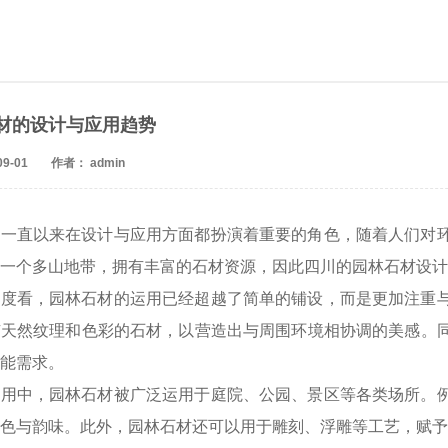
材的设计与应用趋势
9-01
作者： admin
材一直以来在设计与应用方面都扮演着重要的角色，随着人们对
一个多山地带，拥有丰富的石材资源，因此四川的园林石材设计
角度看，园林石材的运用已经超越了简单的铺设，而是更加注重
有天然纹理和色彩的石材，以营造出与周围环境相协调的美感。
能需求。
应用中，园林石材被广泛运用于庭院、公园、景区等各类场所。
色与韵味。此外，园林石材还可以用于雕刻、浮雕等工艺，赋予