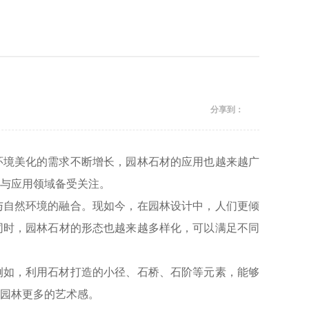
分享到：
环境美化的需求不断增长，园林石材的应用也越来越广
与应用领域备受关注。
与自然环境的融合。现如今，在园林设计中，人们更倾
同时，园林石材的形态也越来越多样化，可以满足不同
例如，利用石材打造的小径、石桥、石阶等元素，能够
园林更多的艺术感。