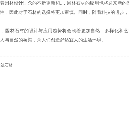
着园林设计理念的不断更新和..，园林石材的应用也将迎来新
性，因此对于石材的选择将更加审慎。同时，随着科技的进步，
说，园林石材的设计与应用趋势将会朝着更加自然、多样化和艺
人与自然的桥梁，为人们创造舒适宜人的生活环境。
建筑石材