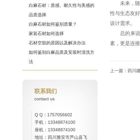
未来，随
白麻石材：质感、耐久性与美感的
性与生态友好
品质选择
设计需求。
白麻石材如何鉴别质量？
总的来
家装石材如何选择
石材空鼓的原因以及解决办法
素，更是连接
如何鉴别白麻品质及安装时清洗方
法
上一篇：
四川
联系我们
contact us
Q Q：1757056602
手机：13348874100
座机：13348874100
地址：四川雅安市芦山县飞