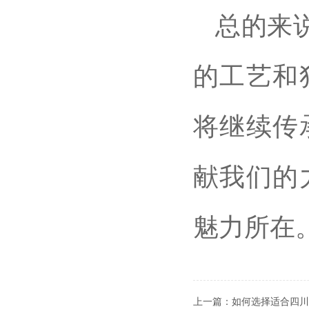
总的来
的工艺和
将继续传
献我们的
魅力所在
上一篇：
如何选择适合四川