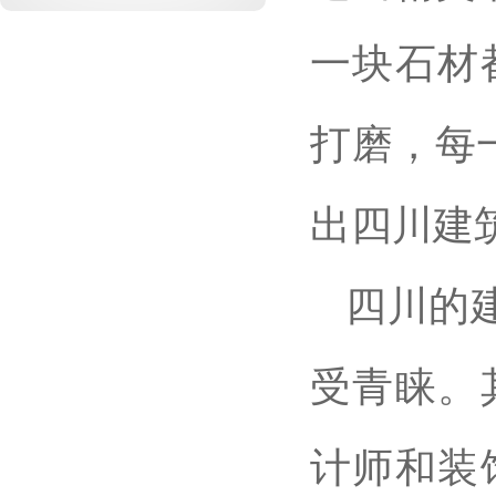
一块石材
打磨，每
出四川建
四川的
受青睐。
计师和装