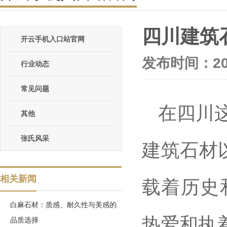
四川建筑
开云手机入口站官网
发布时间：202
行业动态
常见问题
在四川
其他
张氏风采
建筑石材
相关新闻
载着历史
白麻石材：质感、耐久性与美感的
热爱和执
品质选择