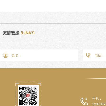
友情链接
/LINKS
手机：
1334887